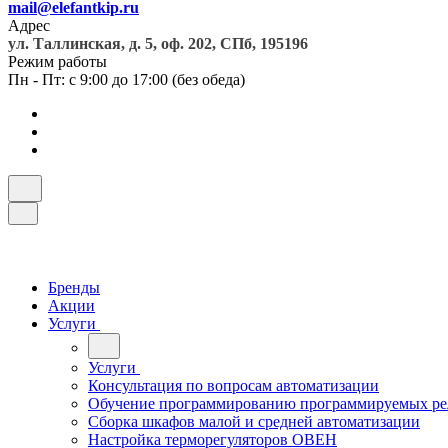
mail@elefantkip.ru
Адрес
ул. Таллинская, д. 5, оф. 202, СПб, 195196
Режим работы
Пн - Пт: с 9:00 до 17:00 (без обеда)
Бренды
Акции
Услуги
Услуги
Консультация по вопросам автоматизации
Обучение программированию программируемых ре
Сборка шкафов малой и средней автоматизации
Настройка терморегуляторов ОВЕН