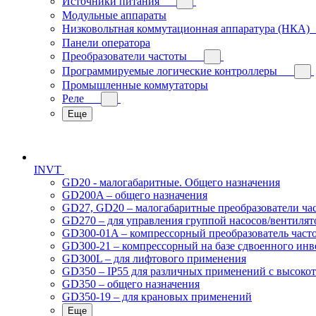
Источники питания
Модульные аппараты
Низковольтная коммутационная аппаратура (НКА)
Панели оператора
Преобразователи частоты
Программируемые логические контроллеры
Промышленные коммутаторы
Реле
Еще
INVT
GD20 - малогабаритные. Общего назначения
GD200A – общего назначения
GD27, GD20 – малогабаритные преобразователи ча
GD270 – для управления группой насосов/вентилят
GD300-01A – компрессорный преобразователь част
GD300-21 – компрессорный на базе сдвоенного инв
GD300L – для лифтового применения
GD350 – IP55 для различных применений с высоко
GD350 – общего назначения
GD350-19 – для крановых применений
Еще