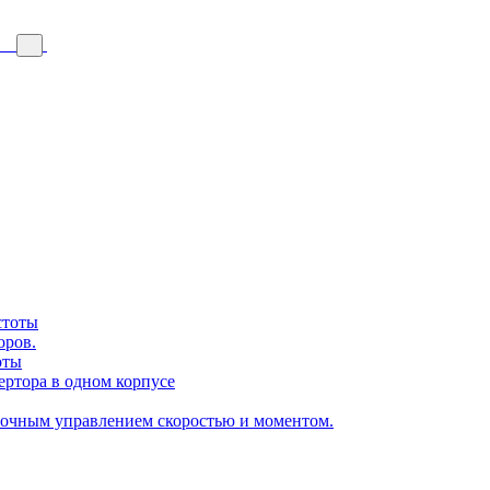
стоты
оров.
оты
ертора в одном корпусе
точным управлением скоростью и моментом.