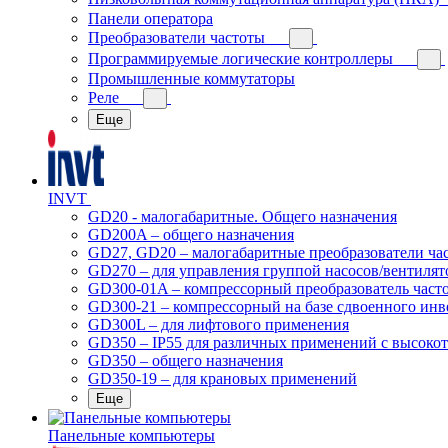
Панели оператора
Преобразователи частоты
Программируемые логические контроллеры
Промышленные коммутаторы
Реле
Еще
INVT
GD20 - малогабаритные. Общего назначения
GD200A – общего назначения
GD27, GD20 – малогабаритные преобразователи ча
GD270 – для управления группой насосов/вентилят
GD300-01A – компрессорный преобразователь част
GD300-21 – компрессорный на базе сдвоенного инв
GD300L – для лифтового применения
GD350 – IP55 для различных применений с высоко
GD350 – общего назначения
GD350-19 – для крановых применений
Еще
Панельные компьютеры