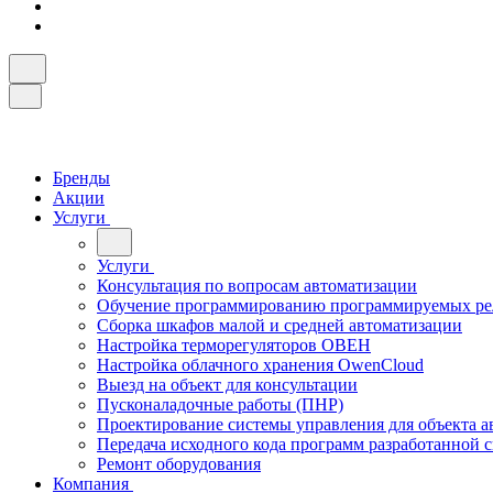
Бренды
Акции
Услуги
Услуги
Консультация по вопросам автоматизации
Обучение программированию программируемых ре
Сборка шкафов малой и средней автоматизации
Настройка терморегуляторов ОВЕН
Настройка облачного хранения OwenCloud
Выезд на объект для консультации
Пусконаладочные работы (ПНР)
Проектирование системы управления для объекта а
Передача исходного кода программ разработанной 
Ремонт оборудования
Компания