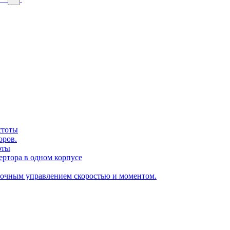
стоты
оров.
оты
ертора в одном корпусе
точным управлением скоростью и моментом.