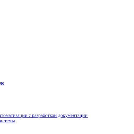
ле
втоматизации с разработкой документации
системы