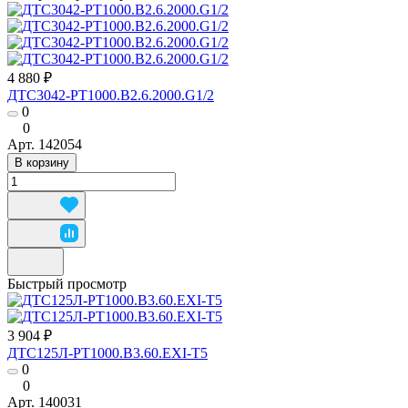
4 880 ₽
ДТС3042-РТ1000.В2.6.2000.G1/2
0
0
Арт.
142054
В корзину
Быстрый просмотр
3 904 ₽
ДТС125Л-РТ1000.В3.60.ЕХI-Т5
0
0
Арт.
140031