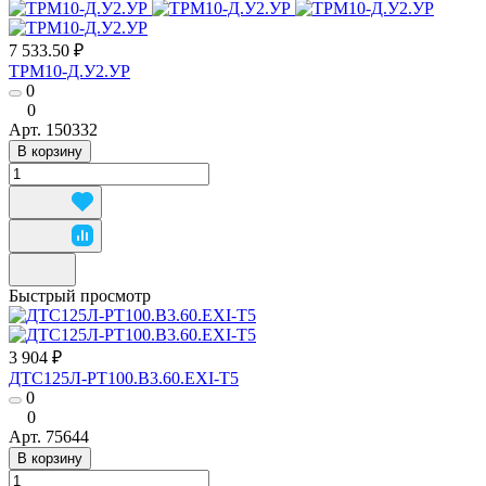
7 533.50 ₽
ТРМ10-Д.У2.УР
0
0
Арт.
150332
В корзину
Быстрый просмотр
3 904 ₽
ДТС125Л-РТ100.В3.60.ЕХI-Т5
0
0
Арт.
75644
В корзину