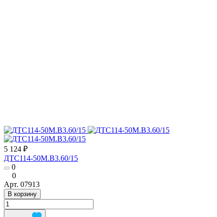
5 124 ₽
ДТС114-50М.В3.60/15
0
0
Арт.
07913
В корзину