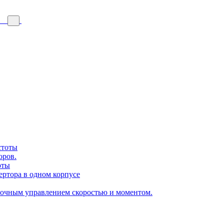
стоты
оров.
оты
ертора в одном корпусе
точным управлением скоростью и моментом.