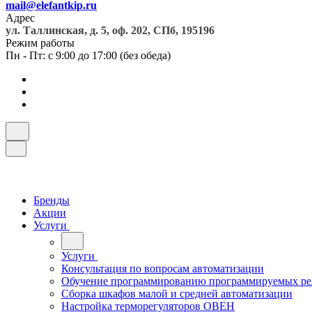
mail@elefantkip.ru
Адрес
ул. Таллинская, д. 5, оф. 202, СПб, 195196
Режим работы
Пн - Пт: с 9:00 до 17:00 (без обеда)
Бренды
Акции
Услуги
Услуги
Консультация по вопросам автоматизации
Обучение программированию программируемых ре
Сборка шкафов малой и средней автоматизации
Настройка терморегуляторов ОВЕН