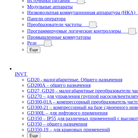
Источники питания
Модульные аппараты
Низковольтная коммутационная аппаратура (НКА)
Панели оператора
Преобразователи частоты
Программируемые логические контроллеры
Промышленные коммутаторы
Реле
Еще
INVT
GD20 - малогабаритные. Общего назначения
GD200A – общего назначения
GD27, GD20 – малогабаритные преобразователи ча
GD270 – для управления группой насосов/вентилят
GD300-01A – компрессорный преобразователь част
GD300-21 – компрессорный на базе сдвоенного инв
GD300L – для лифтового применения
GD350 – IP55 для различных применений с высоко
GD350 – общего назначения
GD350-19 – для крановых применений
Еще