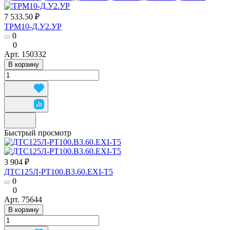
7 533.50 ₽
ТРМ10-Д.У2.УР
0
0
Арт.
150332
В корзину
Быстрый просмотр
3 904 ₽
ДТС125Л-РТ100.В3.60.ЕХI-Т5
0
0
Арт.
75644
В корзину