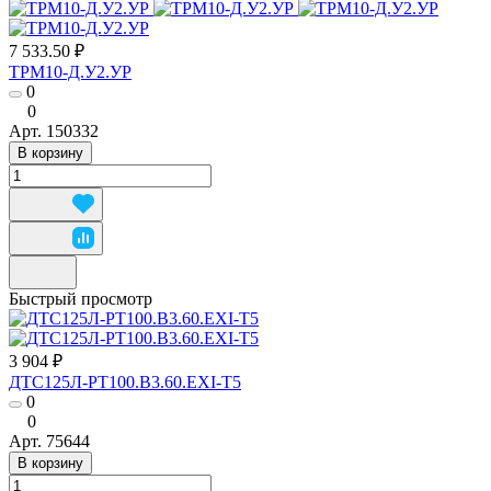
7 533.50 ₽
ТРМ10-Д.У2.УР
0
0
Арт.
150332
В корзину
Быстрый просмотр
3 904 ₽
ДТС125Л-РТ100.В3.60.ЕХI-Т5
0
0
Арт.
75644
В корзину