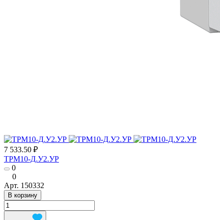
7 533.50 ₽
ТРМ10-Д.У2.УР
0
0
Арт.
150332
В корзину