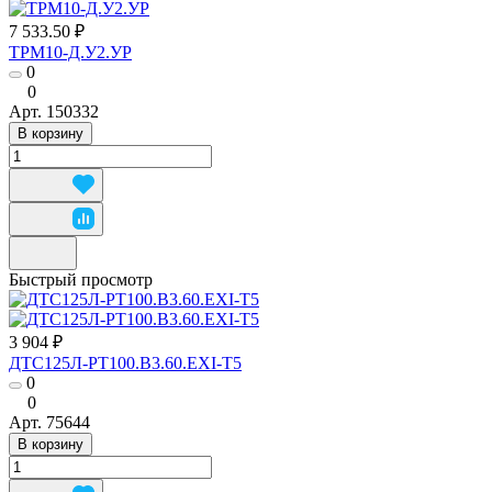
7 533.50 ₽
ТРМ10-Д.У2.УР
0
0
Арт.
150332
В корзину
Быстрый просмотр
3 904 ₽
ДТС125Л-РТ100.В3.60.ЕХI-Т5
0
0
Арт.
75644
В корзину