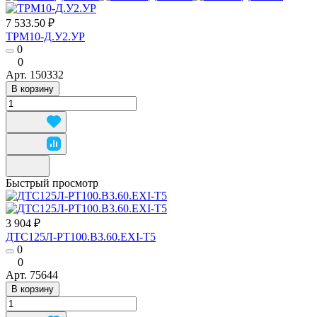
7 533.50 ₽
ТРМ10-Д.У2.УР
0
0
Арт.
150332
В корзину
Быстрый просмотр
3 904 ₽
ДТС125Л-РТ100.В3.60.ЕХI-Т5
0
0
Арт.
75644
В корзину