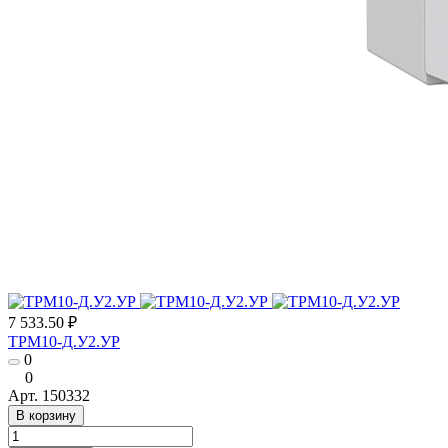
7 533.50 ₽
ТРМ10-Д.У2.УР
0
0
Арт.
150332
В корзину