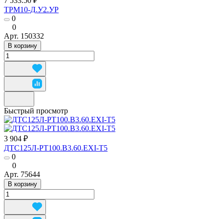
7 533.50 ₽
ТРМ10-Д.У2.УР
0
0
Арт.
150332
В корзину
Быстрый просмотр
3 904 ₽
ДТС125Л-РТ100.В3.60.ЕХI-Т5
0
0
Арт.
75644
В корзину