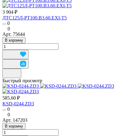
3 904 ₽
ДТС125Л-РТ100.В3.60.ЕХI-Т5
0
0
Арт.
75644
В корзину
Быстрый просмотр
585.60 ₽
KSD-0244.ZD3
0
0
Арт.
147203
В корзину