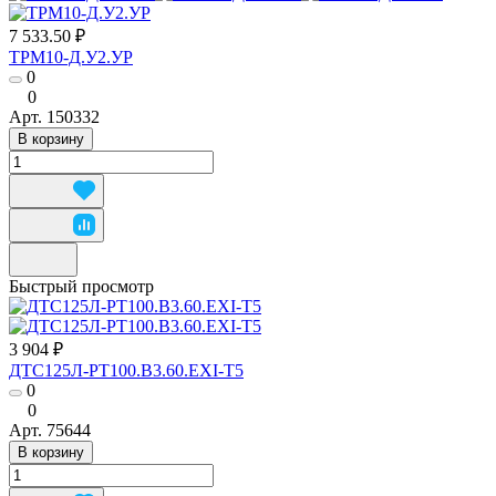
7 533.50 ₽
ТРМ10-Д.У2.УР
0
0
Арт.
150332
В корзину
Быстрый просмотр
3 904 ₽
ДТС125Л-РТ100.В3.60.ЕХI-Т5
0
0
Арт.
75644
В корзину