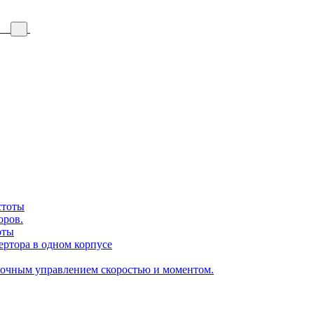
стоты
оров.
оты
ертора в одном корпусе
точным управлением скоростью и моментом.