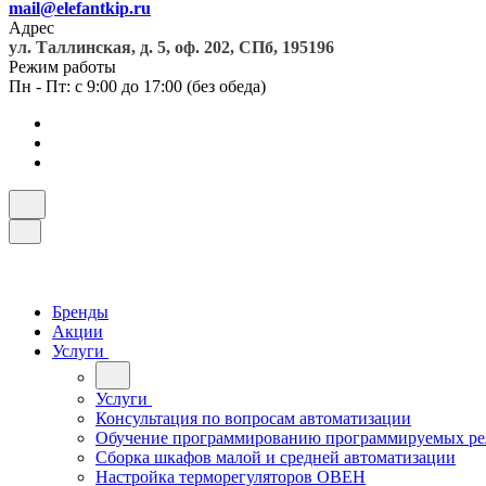
mail@elefantkip.ru
Адрес
ул. Таллинская, д. 5, оф. 202, СПб, 195196
Режим работы
Пн - Пт: с 9:00 до 17:00 (без обеда)
Бренды
Акции
Услуги
Услуги
Консультация по вопросам автоматизации
Обучение программированию программируемых ре
Сборка шкафов малой и средней автоматизации
Настройка терморегуляторов ОВЕН