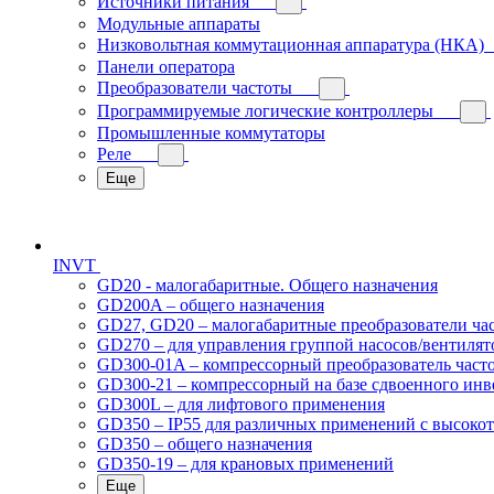
Источники питания
Модульные аппараты
Низковольтная коммутационная аппаратура (НКА)
Панели оператора
Преобразователи частоты
Программируемые логические контроллеры
Промышленные коммутаторы
Реле
Еще
INVT
GD20 - малогабаритные. Общего назначения
GD200A – общего назначения
GD27, GD20 – малогабаритные преобразователи ча
GD270 – для управления группой насосов/вентилят
GD300-01A – компрессорный преобразователь част
GD300-21 – компрессорный на базе сдвоенного инв
GD300L – для лифтового применения
GD350 – IP55 для различных применений с высоко
GD350 – общего назначения
GD350-19 – для крановых применений
Еще