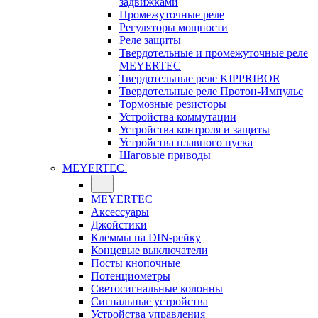
задвижками
Промежуточные реле
Регуляторы мощности
Реле защиты
Твердотельные и промежуточные реле
MEYERTEC
Твердотельные реле KIPPRIBOR
Твердотельные реле Протон-Импульс
Тормозные резисторы
Устройства коммутации
Устройства контроля и защиты
Устройства плавного пуска
Шаговые приводы
MEYERTEC
MEYERTEC
Аксессуары
Джойстики
Клеммы на DIN-рейку
Концевые выключатели
Посты кнопочные
Потенциометры
Светосигнальные колонны
Сигнальные устройства
Устройства управления