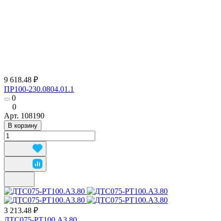
9 618.48 ₽
ПР100-230.0804.01.1
0
0
Арт.
108190
В корзину
3 213.48 ₽
ДТС075-РТ100.А3.80