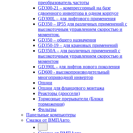
преобразователь частоты
GD300-21 – компрессорный на базе
сдвоенного инвертора в одном корпусе
GD300L – для лифтового применения
GD350 – IP55 для различных применений с
высокоточным управлением скоростью и
моментом.
GD350 – общего назначения
GD350-19 – для крановых применений
GD350A – для различных применений с
высокоточным управлением скоростью и
моментом
GD390L - для лифтов нового поколения
GD600 - высокопроизводительный
многоприводной инвертор
Опции
Опции для фланцевого монтажа
Реакторы (дроссели)
Тормозные прерыватели (Блоки
торможения)
Фильтры
Панельные компьютеры
Смазки от ВМПАвто