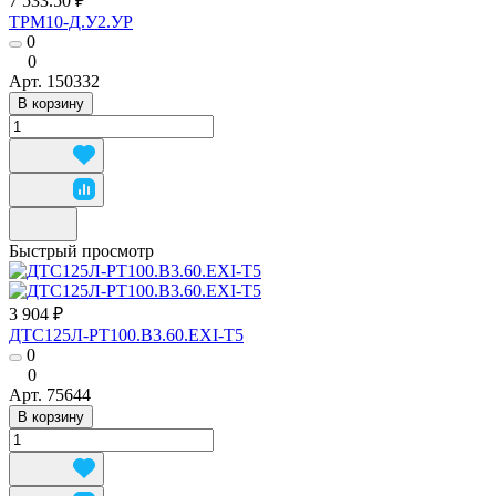
7 533.50 ₽
ТРМ10-Д.У2.УР
0
0
Арт.
150332
В корзину
Быстрый просмотр
3 904 ₽
ДТС125Л-РТ100.В3.60.ЕХI-Т5
0
0
Арт.
75644
В корзину