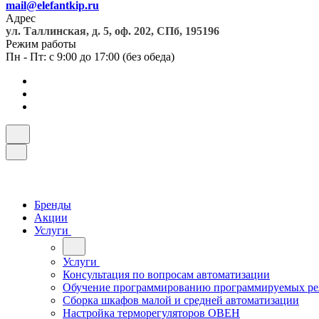
mail@elefantkip.ru
Адрес
ул. Таллинская, д. 5, оф. 202, СПб, 195196
Режим работы
Пн - Пт: с 9:00 до 17:00 (без обеда)
Бренды
Акции
Услуги
Услуги
Консультация по вопросам автоматизации
Обучение программированию программируемых ре
Сборка шкафов малой и средней автоматизации
Настройка терморегуляторов ОВЕН