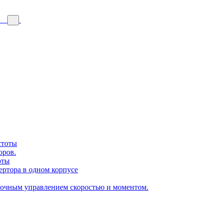
стоты
оров.
оты
ертора в одном корпусе
точным управлением скоростью и моментом.