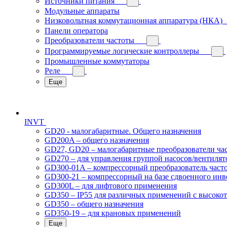
Источники питания
Модульные аппараты
Низковольтная коммутационная аппаратура (НКА)
Панели оператора
Преобразователи частоты
Программируемые логические контроллеры
Промышленные коммутаторы
Реле
Еще
INVT
GD20 - малогабаритные. Общего назначения
GD200A – общего назначения
GD27, GD20 – малогабаритные преобразователи ча
GD270 – для управления группой насосов/вентилят
GD300-01A – компрессорный преобразователь част
GD300-21 – компрессорный на базе сдвоенного инв
GD300L – для лифтового применения
GD350 – IP55 для различных применений с высоко
GD350 – общего назначения
GD350-19 – для крановых применений
Еще