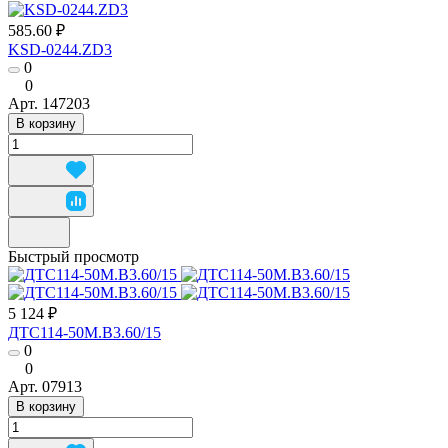
585.60 ₽
KSD-0244.ZD3
0
0
Арт.
147203
В корзину
Быстрый просмотр
5 124 ₽
ДТС114-50М.В3.60/15
0
0
Арт.
07913
В корзину