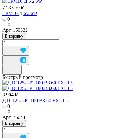
7 533.50 ₽
ТРМ10-Д.У2.УР
0
0
Арт.
150332
В корзину
Быстрый просмотр
3 904 ₽
ДТС125Л-РТ100.В3.60.ЕХI-Т5
0
0
Арт.
75644
В корзину