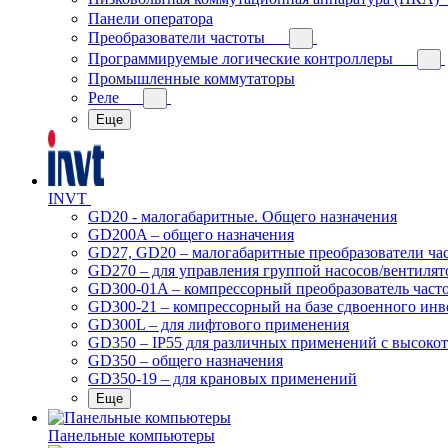
Панели оператора
Преобразователи частоты
Программируемые логические контроллеры
Промышленные коммутаторы
Реле
Еще
INVT
GD20 - малогабаритные. Общего назначения
GD200A – общего назначения
GD27, GD20 – малогабаритные преобразователи ча
GD270 – для управления группой насосов/вентилят
GD300-01A – компрессорный преобразователь част
GD300-21 – компрессорный на базе сдвоенного инв
GD300L – для лифтового применения
GD350 – IP55 для различных применений с высоко
GD350 – общего назначения
GD350-19 – для крановых применений
Еще
Панельные компьютеры