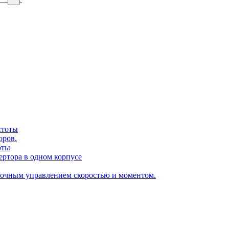
стоты
оров.
оты
ертора в одном корпусе
точным управлением скоростью и моментом.