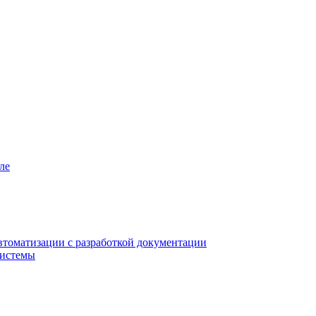
ле
втоматизации с разработкой документации
системы