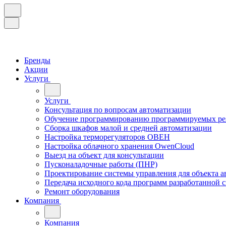
Бренды
Акции
Услуги
Услуги
Консультация по вопросам автоматизации
Обучение программированию программируемых ре
Сборка шкафов малой и средней автоматизации
Настройка терморегуляторов ОВЕН
Настройка облачного хранения OwenCloud
Выезд на объект для консультации
Пусконаладочные работы (ПНР)
Проектирование системы управления для объекта а
Передача исходного кода программ разработанной 
Ремонт оборудования
Компания
Компания