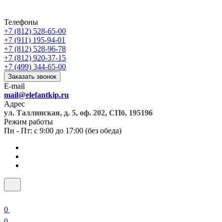
Телефоны
+7 (812) 528-65-00
+7 (911) 195-94-01
+7 (812) 528-96-78
+7 (812) 920-37-15
+7 (499) 344-65-00
Заказать звонок
E-mail
mail@elefantkip.ru
Адрес
ул. Таллинская, д. 5, оф. 202, СПб, 195196
Режим работы
Пн - Пт: с 9:00 до 17:00 (без обеда)
0
0