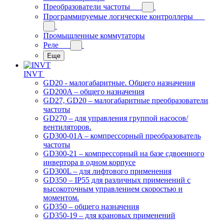
Преобразователи частоты
Программируемые логические контроллеры
Промышленные коммутаторы
Реле
Еще
INVT
GD20 - малогабаритные. Общего назначения
GD200A – общего назначения
GD27, GD20 – малогабаритные преобразователи
частоты
GD270 – для управления группой насосов/
вентиляторов.
GD300-01A – компрессорный преобразователь
частоты
GD300-21 – компрессорный на базе сдвоенного
инвертора в одном корпусе
GD300L – для лифтового применения
GD350 – IP55 для различных применений с
высокоточным управлением скоростью и
моментом.
GD350 – общего назначения
GD350-19 – для крановых применений