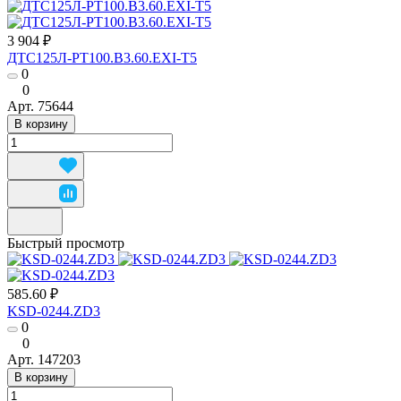
3 904 ₽
ДТС125Л-РТ100.В3.60.ЕХI-Т5
0
0
Арт.
75644
В корзину
Быстрый просмотр
585.60 ₽
KSD-0244.ZD3
0
0
Арт.
147203
В корзину