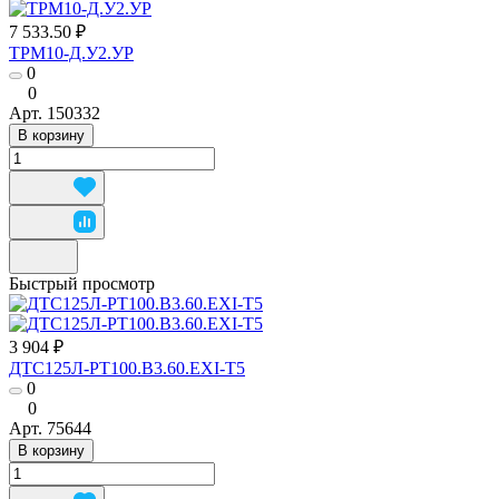
7 533.50 ₽
ТРМ10-Д.У2.УР
0
0
Арт.
150332
В корзину
Быстрый просмотр
3 904 ₽
ДТС125Л-РТ100.В3.60.ЕХI-Т5
0
0
Арт.
75644
В корзину