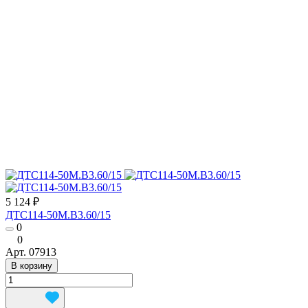
5 124 ₽
ДТС114-50М.В3.60/15
0
0
Арт.
07913
В корзину