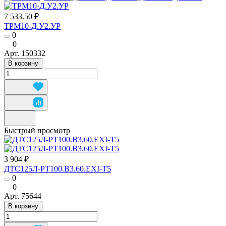
7 533.50 ₽
ТРМ10-Д.У2.УР
0
0
Арт.
150332
В корзину
Быстрый просмотр
3 904 ₽
ДТС125Л-РТ100.В3.60.ЕХI-Т5
0
0
Арт.
75644
В корзину